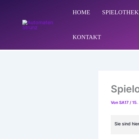
Zum
Inhalt
HOME
SPIELOTHE
springen
KONTAKT
Spiel
Von
SA17
/
15.
Sie sind hier