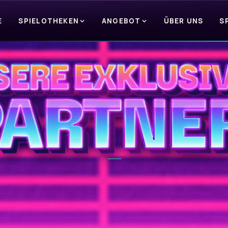
E
SPIELOTHEKEN
ANGEBOT
ÜBER UNS
S
_
S
e
i
t
6
0
J
a
h
r
e
n
i
m
G
e
s
c
h
ä
f
t
.