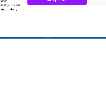
diesen
deutige IDs auf
zurückziehen,
unsere geschätzten Kooperationspartner u
 an alle unsere Partner für ihre fortwähr
uf eine fortbestehende, erfolgreiche und 